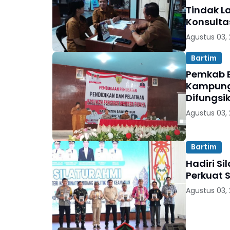
Tindak L
Konsulta
Agustus 03,
Bartim
Pemkab B
Kampung 
Difungsi
Agustus 03,
Bartim
Hadiri Si
Perkuat 
Agustus 03,