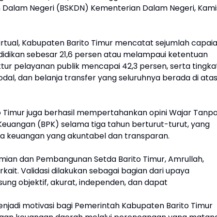
n Dalam Negeri (BSKDN) Kementerian Dalam Negeri, Kami
virtual, Kabupaten Barito Timur mencatat sejumlah capai
ndidikan sebesar 21,6 persen atau melampaui ketentuan
uktur pelayanan publik mencapai 42,3 persen, serta tingka
dal, dan belanja transfer yang seluruhnya berada di ata
o Timur juga berhasil mempertahankan opini Wajar Tanp
euangan (BPK) selama tiga tahun berturut-turut, yang
ola keuangan yang akuntabel dan transparan.
nomian dan Pembangunan Setda Barito Timur, Amrullah,
kait. Validasi dilakukan sebagai bagian dari upaya
ng objektif, akurat, independen, dan dapat
njadi motivasi bagi Pemerintah Kabupaten Barito Timur