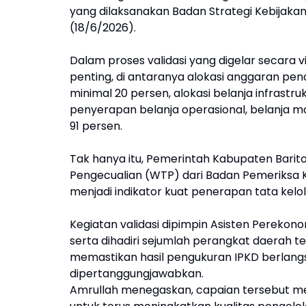
yang dilaksanakan Badan Strategi Kebijaka
(18/6/2026).
Dalam proses validasi yang digelar secara 
penting, di antaranya alokasi anggaran pe
minimal 20 persen, alokasi belanja infrastr
penyerapan belanja operasional, belanja mo
91 persen.
Tak hanya itu, Pemerintah Kabupaten Barit
Pengecualian (WTP) dari Badan Pemeriksa K
menjadi indikator kuat penerapan tata kel
Kegiatan validasi dipimpin Asisten Pereko
serta dihadiri sejumlah perangkat daerah ter
memastikan hasil pengukuran IPKD berlangsu
dipertanggungjawabkan.
Amrullah menegaskan, capaian tersebut me