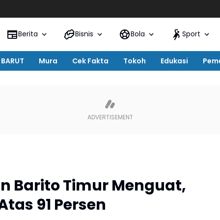
Pemka
Berita
Bisnis
Bola
Sport
BARUT
Mura
Cek Fakta
Tokoh
Edukasi
Peme
 Barito Timur Menguat,
Atas 91 Persen