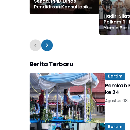
Sekda, PPID Dinas
Pendidikan Konsultasikan
Pengisian SAQ Monev KIP
Hadiri Sil
2026
Polkam RI, 
Yamin Perk
Dukung Pr
Strategis 
Berita Terbaru
Bartim
Pemkab B
ke 24
Agustus 08,
Bartim