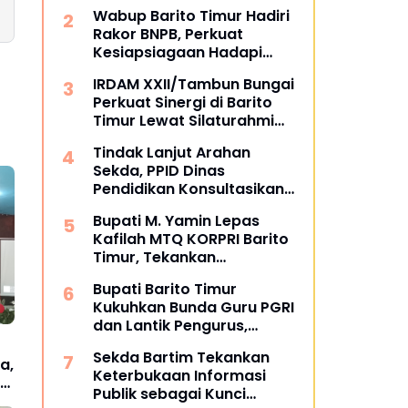
Literasi Vokasional bagi
Wabup Barito Timur Hadiri
Warga Binaan
Rakor BNPB, Perkuat
Kesiapsiagaan Hadapi
Karhutla dan Kekeringan
IRDAM XXII/Tambun Bungai
Perkuat Sinergi di Barito
Timur Lewat Silaturahmi
Santai di Yonif 924/Uria
Tindak Lanjut Arahan
Mapas
Sekda, PPID Dinas
Pendidikan Konsultasikan
Pengisian SAQ Monev KIP
Bupati M. Yamin Lepas
2026
Kafilah MTQ KORPRI Barito
Timur, Tekankan
Penguatan Integritas dan
Bupati Barito Timur
Spiritual ASN
Kukuhkan Bunda Guru PGRI
dan Lantik Pengurus,
Perkuat Komitmen Majukan
Sekda Bartim Tekankan
Pendidikan
a,
Keterbukaan Informasi
de
Publik sebagai Kunci