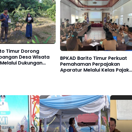
Difungsikan
to Timur Dorong
angan Desa Wisata
BPKAD Barito Timur Perkuat
 Melalui Dukungan
Pemahaman Perpajakan
 dan Agroteknologi
Aparatur Melalui Kelas Pajak
Instansi Pemerintah