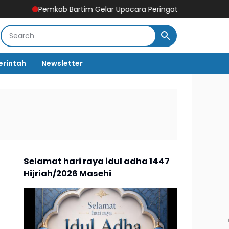
b Bartim Gelar Upacara Peringatan HUT Kabupaten ke 24
Tind
rintah
Newsletter
Selamat hari raya idul adha 1447
Hijriah/2026 Masehi