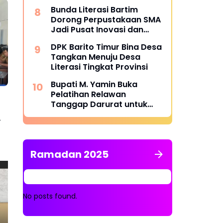
Kepercayaan Masyarakat
Bunda Literasi Bartim
Dorong Perpustakaan SMA
Jadi Pusat Inovasi dan
Laboratorium Ide Generasi
DPK Barito Timur Bina Desa
Muda
Tangkan Menuju Desa
Literasi Tingkat Provinsi
Bupati M. Yamin Buka
Pelatihan Relawan
Tanggap Darurat untuk
Perkuat Kesiapsiagaan
Bencana di Barito Timur
Ramadan 2025
No posts found.
Pemkab Barito Timur
BPK
Buka Pemusatan Latihan
Pe