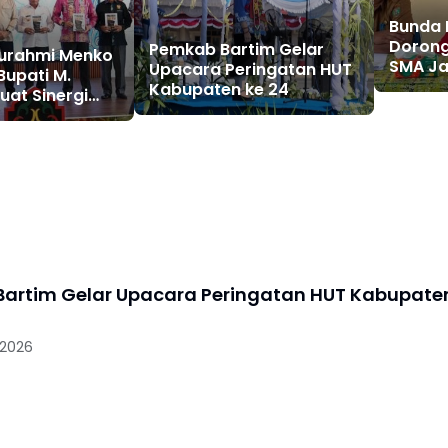
Bunda L
Dorong
Pemkab Bartim Gelar
aturahmi Menko
SMA Ja
Upacara Peringatan HUT
Bupati M.
dan La
Kabupaten ke 24
uat Sinergi
Genera
ogram
Nasional
artim Gelar Upacara Peringatan HUT Kabupate
 2026