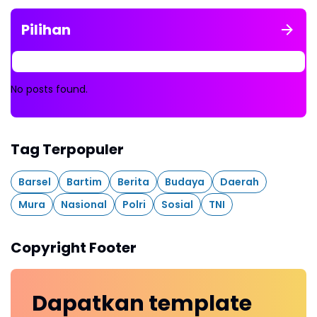
Pilihan
No posts found.
Tag Terpopuler
Barsel
Bartim
Berita
Budaya
Daerah
Mura
Nasional
Polri
Sosial
TNI
Copyright Footer
Dapatkan
template