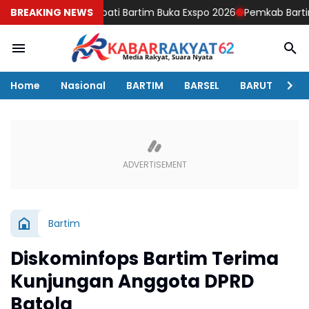
 Wakil Bupati Bartim Buka Exspo 2026
BREAKING NEWS
Pemkab Bartim Gelar Up
Home
Nasional
BARTIM
BARSEL
BARUT
Mu
Bartim
Diskominfops Bartim Terima
Kunjungan Anggota DPRD
Batola