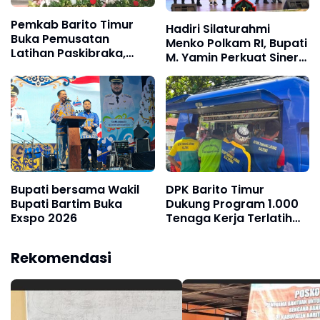
Pemkab Barito Timur
Hadiri Silaturahmi
Buka Pemusatan
Menko Polkam RI, Bupati
Latihan Paskibraka,
M. Yamin Perkuat Sinergi
Kampung Bahagia di
Dukung Program
Hotel Ade Tamiang
Strategis Nasional
Layang Resmi
Difungsikan
Bupati bersama Wakil
DPK Barito Timur
Bupati Bartim Buka
Dukung Program 1.000
Exspo 2026
Tenaga Kerja Terlatih
Lewat Literasi
Vokasional bagi Warga
Rekomendasi
Binaan