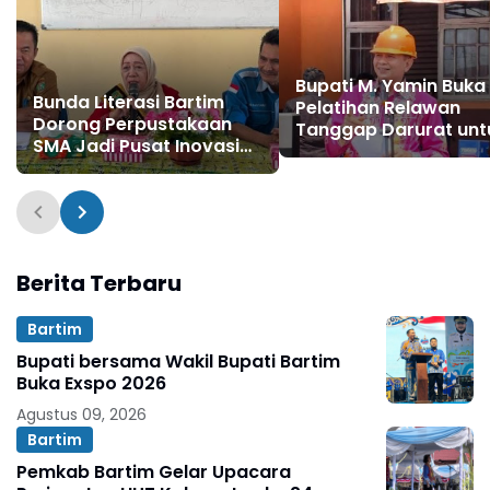
Bupati M. Yamin Buka
Bunda Literasi Bartim
Pelatihan Relawan
Dorong Perpustakaan
Tanggap Darurat unt
SMA Jadi Pusat Inovasi
Perkuat Kesiapsiaga
dan Laboratorium Ide
Bencana di Barito Ti
Generasi Muda
Berita Terbaru
Bartim
Bupati bersama Wakil Bupati Bartim
Buka Exspo 2026
Agustus 09, 2026
Bartim
Pemkab Bartim Gelar Upacara